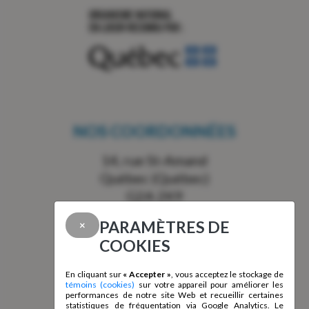
NOS COORDONNÉES
14, rue St-Amand
Québec (Québec)
G2A 2K9
PARAMÈTRES DE
×
NOUS JOINDRE
COOKIES
En cliquant sur
« Accepter »
, vous acceptez le stockage de
témoins (cookies)
sur votre appareil pour améliorer les
performances de notre site Web et recueillir certaines
statistiques de fréquentation via Google Analytics. Le