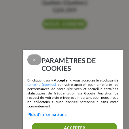
Québec (Québec)
G2A 2K9
NOUS JOINDRE
HEURES D'OUVERTURE
PARAMÈTRES DE
×
COOKIES
Lundi au vendredi :
8 h à 12 h
En cliquant sur
« Accepter »
, vous acceptez le stockage de
témoins (cookies)
sur votre appareil pour améliorer les
13 h à 16 h
performances de notre site Web et recueillir certaines
statistiques de fréquentation via Google Analytics. Le
respect de votre vie privée est important pour nous, nous
ne collectons aucune donnée personnelle sans votre
consentement.
Plus d'informations
CONTACTEZ-NOUS!
Courriel :
info@fqli.org
ACCEPTER