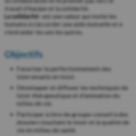
la collaboration et le premier pas vers le
travail d'équipe et la solidarité.
La solidarité :
est une valeur qui invite les
humains à s'accorder une aide mutuelle et à
s'entraider les uns les autres.
Objectifs
Favoriser le perfectionnement des
intervenants en loisir.
Développer et diffuser les techniques de
loisir thérapeutique et d'animation du
milieu de vie.
Participer à titre de groupe-conseil à des
dossiers touchant le loisir et la qualité de
vie en milieu de santé.