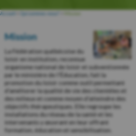
Accueil
>
Qui sommes-nous?
>
Mission
Mission
La Fédération québécoise du
loisir en institution, reconnue
organisme national de loisir et subventionnée
par le ministère de l'Éducation, fait la
promotion du loisir comme outil permettant
d'améliorer la qualité de vie des clientèles et
des milieux et comme moyen d'atteindre des
objectifs thérapeutiques. Elle regroupe les
installations du réseau de la santé et les
intervenants y œuvrant en leur offrant
formation, éducation et sensibilisation.