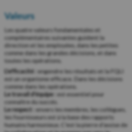
Valeurs
Les quatre valeurs fondamentales et
complémentaires suivantes guident la
direction et les employées, dans les petites
comme dans les grandes décisions, et dans
toutes les opérations.
L'efficacité :
engendre les résultats et la FQLI
est un organisme efficace. Dans les décisions
comme dans les opérations.
Le travail d'équipe :
est essentiel pour
connaître du succès.
Le respect
:
envers les membres, les collègues,
les fournisseurs est à la base des rapports
humains harmonieux. C'est la pierre d'assise de