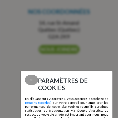
NOS COORDONNÉES
14, rue St-Amand
Québec (Québec)
G2A 2K9
NOUS JOINDRE
HEURES D'OUVERTURE
PARAMÈTRES DE
×
COOKIES
Lundi au vendredi :
En cliquant sur
« Accepter »
, vous acceptez le stockage de
8 h à 12 h
témoins (cookies)
sur votre appareil pour améliorer les
13 h à 16 h
performances de notre site Web et recueillir certaines
statistiques de fréquentation via Google Analytics. Le
respect de votre vie privée est important pour nous, nous