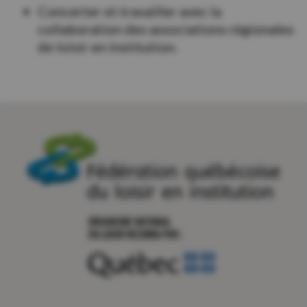
Concerter et travailler avec la
collaboration des associations régionales
de loisir en institution.