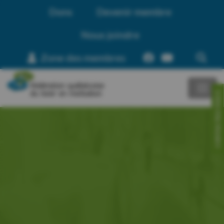
Dons
Devenir membre
Nous joindre
Zone des membres
CONTACTEZ-NOUS!