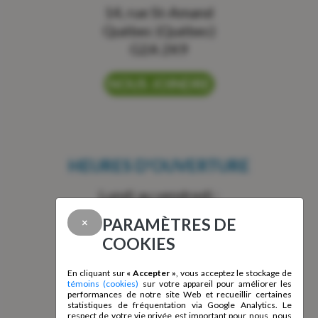
14, rue St-Amand
Québec (Québec)
G2A 2K9
NOUS JOINDRE
HEURES D'OUVERTURE
Lundi au vendredi :
8 h à 12 h
PARAMÈTRES DE
×
13 h à 16 h
COOKIES
En cliquant sur
« Accepter »
, vous acceptez le stockage de
témoins (cookies)
sur votre appareil pour améliorer les
performances de notre site Web et recueillir certaines
statistiques de fréquentation via Google Analytics. Le
CONTACTEZ-NOUS!
respect de votre vie privée est important pour nous, nous