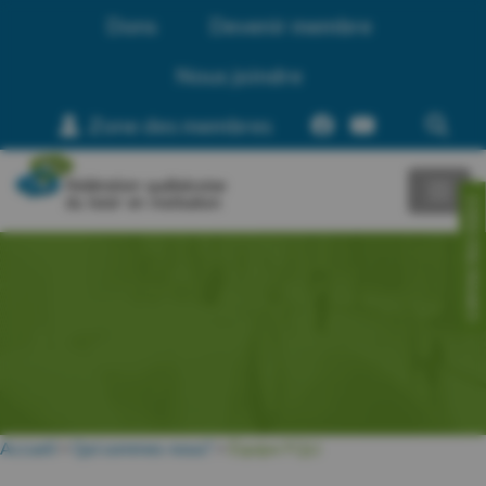
Dons
Devenir membre
Nous joindre
Zone des membres
CONTACTEZ-NOUS!
Accueil
>
Qui sommes-nous?
>
Équipe FQLI