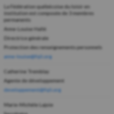
La Fédération québécoise du loisir en
institution est composée de 3 membres
permanents
Anne-Louise Hallé
Directrice générale
Protection des renseignements personnels
anne-louise@fqli.org
Catherine Tremblay
Agente de développement
developpement@fqli.org
Marie-Michèle Lajoie
Secrétaire