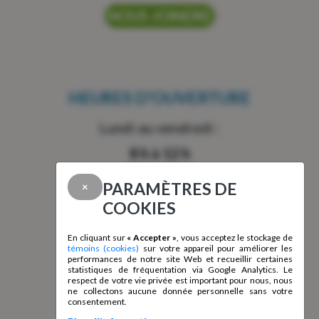
NOUS JOINDRE
HEURES D'OUVERTURE
Lundi au vendredi :
8 h à 12 h
13 h à 16 h
PARAMÈTRES DE
×
COOKIES
En cliquant sur
« Accepter »
, vous acceptez le stockage de
CONTACTEZ-NOUS!
témoins (cookies)
sur votre appareil pour améliorer les
performances de notre site Web et recueillir certaines
statistiques de fréquentation via Google Analytics. Le
Courriel :
info@fqli.org
respect de votre vie privée est important pour nous, nous
ne collectons aucune donnée personnelle sans votre
Téléphone :
418 847-1744
consentement.