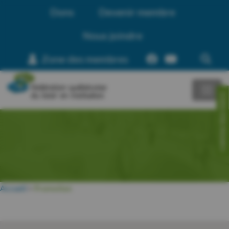
Dons
Devenir membre
Nous joindre
Zone des membres
CONTACTEZ-NOUS!
Accueil
>
Promotion