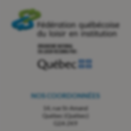
NOS COORDONNÉES
14, rue St-Amand
Québec (Québec)
G2A 2K9